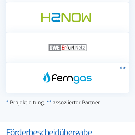
**
*
Projektleitung,
**
assoziierter Partner
Förderbescheidübergabe