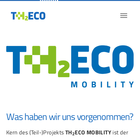
Skip to main navigation
Zum Hauptinhalt springen
Skip to page footer
Was haben wir uns vorgenommen?
Kern des (Teil-)Projekts
TH
ECO MOBILITY
ist der
2