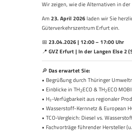
Wir zeigen, wie die Alternativen in der 
Am
23. April 2026
laden wir Sie herzl
Güterverkehrszentrum Erfurt ein.
📅
23.04.2026 | 12:00 – 17:00 Uhr
📍
GVZ Erfurt | In der Langen Else 2
🔎
Das erwartet Sie:
• Begrüßung durch Thüringer Umweltm
• Einblicke in TH
ECO & TH
ECO MOBI
2
2
• H₂-Verfügbarkeit aus regionaler Pro
• Wasserstoff-Kernnetz & European H
• TCO-Vergleich: Diesel vs. Wassersto
• Fachvorträge führender Hersteller (