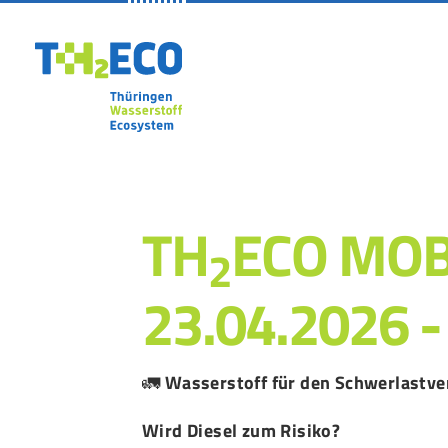
Skip to main navigation
Zum Hauptinhalt springen
Skip to page footer
TH
ECO MOBI
2
23.04.2026 -
🚛
Wasserstoff für den Schwerlastve
Wird Diesel zum Risiko?