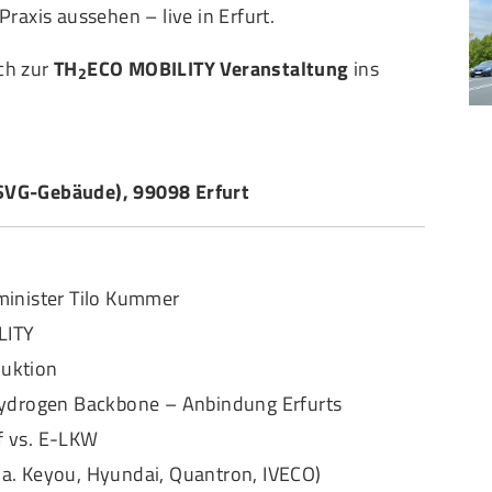
Praxis aussehen – live in Erfurt.
ich zur
TH
ECO MOBILITY Veranstaltung
ins
2
 (SVG-Gebäude), 99098 Erfurt
inister Tilo Kummer
LITY
duktion
ydrogen Backbone – Anbindung Erfurts
ff vs. E-LKW
u.a. Keyou, Hyundai, Quantron, IVECO)